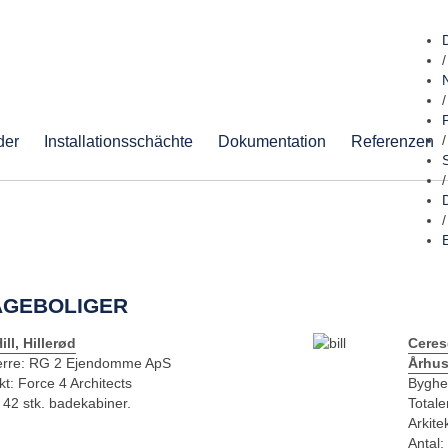
/
/
der
Installationsschächte
Dokumentation
Referenzen
/
/
/
AGEBOLIGER
ill, Hillerød
Ceres
rre: RG 2 Ejendomme ApS
Århu
kt: Force 4 Architects
Byghe
 42 stk. badekabiner.
Totale
Arkite
Antal: