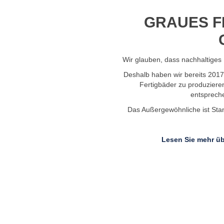
GRAUES F
Wir glauben, dass nachhaltiges 
Deshalb haben wir bereits 201
Fertigbäder zu produziere
entsprech
Das Außergewöhnliche ist Stand
Lesen Sie mehr üb
: +45 76269600
Senden Sie uns eine E-Mail:
info@badelement.dk
mer: 31752469
Rechnungsversand:
faktura@badelement.dk