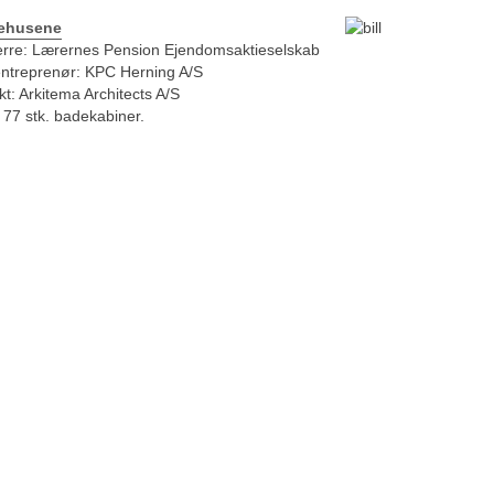
ehusene
rre: Lærernes Pension Ejendomsaktieselskab
entreprenør: KPC Herning A/S
kt: Arkitema Architects A/S
 77 stk. badekabiner.