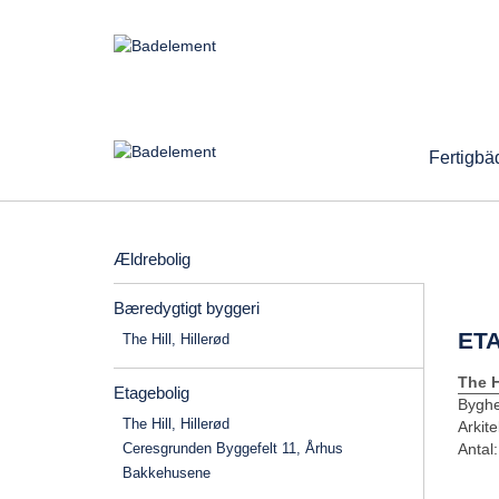
Fertigbä
Ældrebolig
Bæredygtigt byggeri
ET
The Hill, Hillerød
The H
Etagebolig
Byghe
The Hill, Hillerød
Arkite
Ceresgrunden Byggefelt 11, Århus
Antal:
Bakkehusene