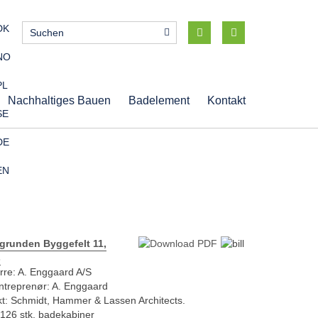
DK
NO
PL
Nachhaltiges Bauen
Badelement
Kontakt
SE
DE
EN
grunden Byggefelt 11,
s
rre: A. Enggaard A/S
ntreprenør: A. Enggaard
kt: Schmidt, Hammer & Lassen Architects.
 126 stk. badekabiner