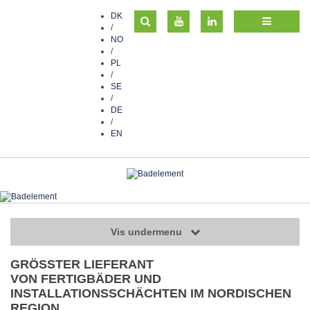
DK
/
NO
/
PL
/
SE
/
DE
/
EN
Vis undermenu
GRÖSSTER LIEFERANT
VON FERTIGBÄDER UND
INSTALLATIONSSCHÄCHTEN IM NORDISCHEN
REGION.