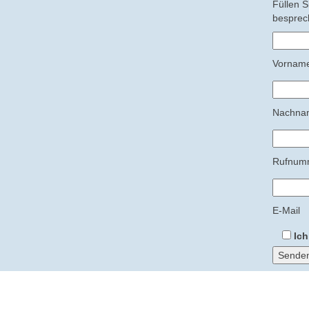
Füllen S
besprec
Vornam
Nachna
Rufnum
E-Mail
Ich