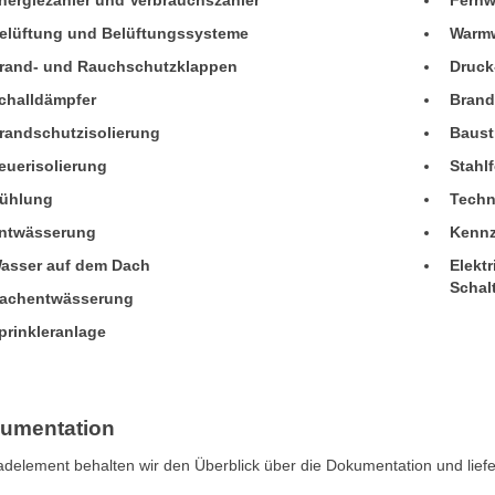
nergiezähler und Verbrauchszähler
Fernw
elüftung und Belüftungssysteme
Warmw
rand- und Rauchschutzklappen
Druck
challdämpfer
Brand
randschutzisolierung
Baust
euerisolierung
Stahl
ühlung
Techn
ntwässerung
Kennz
asser auf dem Dach
Elekt
Schal
achentwässerung
prinkleranlage
umentation
adelement behalten wir den Überblick über die Dokumentation und lie