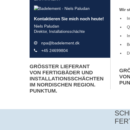
Wir s
I
Kontaktieren Sie mich noch heute!
Niels Paludan
Q
Direktor, Installationsschächte
I
npa@badelement.dk
B
+45 24699804
D
GRÖSSTER LIEFERANT
GRÖ
VON FERTIGBÄDER UND
VON
INSTALLATIONSSCHÄCHTEN
PUN
IM NORDISCHEN REGION.
PUNKTUM.
SCH
FER