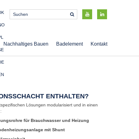
DK
NO
PL
Nachhaltiges Bauen
Badelement
Kontakt
SE
DE
EN
IONSSCHACHT ENTHALTEN?
tspezifischen Lösungen modularisiert und in einen
:
ilungsrohre für Brauchwasser und Heizung
denheizungsanlage mit Shunt