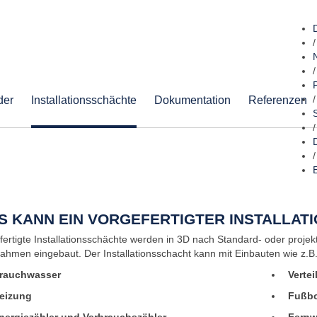
/
/
der
Installationsschächte
Dokumentation
Referenzen
/
/
/
S KANN EIN VORGEFERTIGTER INSTALLAT
fertigte Installationsschächte werden in 3D nach Standard- oder projek
rahmen eingebaut. Der Installationsschacht kann mit Einbauten wie z.B.
rauchwasser
Verte
eizung
Fußbo