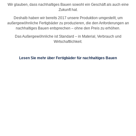
Wir glauben, dass nachhaltiges Bauen sowohl ein Geschäft als auch eine
Zukunft hat.
Deshalb haben wir bereits 2017 unsere Produktion umgestellt, um
außergewöhnliche Fertigbäder zu produzieren, die den Anforderungen an
nachhaltiges Bauen entsprechen – ohne den Preis zu erhöhen.
Das Außergewöhnliche ist Standard – in Material, Verbrauch und
Wirtschaftlichkeit.
Lesen Sie mehr über Fertigbäder für nachhaltiges Bauen
Badelement A/S
Levysgade 14
8700 Horsens
Dänemark
Telefon: +45 76269600
HR-nummer: 31752469
Senden Sie uns eine E-Mail:
info@badelement.dk
Rechnungsversand:
faktura@badelement.dk
Datenschutz