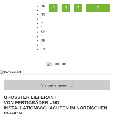
DK
/
NO
/
PL
/
SE
/
DE
/
EN
Vis undermenu
GRÖSSTER LIEFERANT
VON FERTIGBÄDER UND
INSTALLATIONSSCHÄCHTEN IM NORDISCHEN
REGION.