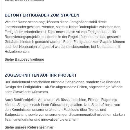
BETON FERTIGBÄDER ZUM STAPELN
Wie der Name schon sagt, können diese Fertigbäder stabil direkt
übereinander gestapelt werden, so dass keine Bodenplatte zwischen den
Fertigbäder erforderlich ist. Dies macht diese Art von Fertigbad ideal für
Renovierungsprojekte, bei denen in der Regel Löcher durch das gesamte
Gebäude hindurch gemacht werden. Beton Fertigbäder zum Stapeln können
auch bei Neubauten eingesetzt werden, insbesondere bei Neubauten mit
Holzelementen.
Siehe Baubeschreibung
ZUGESCHNITTEN AUF IHR PROJEKT
Bei Badelement entscheiden nicht die Schablonen, sondern Sie über das
Design der Fertigbäder – ob Sie abgerundete Ecken, abgeschrägte Wände
oder Glaswände wünschen.
Auch Sanitärobjekte, Armaturen, Abflüsse, Leuchten, Fliesen, Fugen etc.
können Sie ganz nach Ihren Wünschen gestalten. Und Sie profitieren von
den Kenntnissen unserer erfahrenen Fachleute über Trends und
Badgestaltung sowie von unserer engen Zusammenarbeit mit einem starken
Team anerkannter und innovativer Lieferanten.
Siehe unsere Referenzen hier