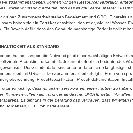
 wir zusammenarbeiten, können wir den Ressourcenverbrauch erheblich
twas, woran wir ständig arbeiten, und das ist die Stärke unserer Zusam
er grünen Zusammenarbeit stehen Badelement und GROHE bereits an 
nsam haben sie ein Zertifikat entwickelt, das zeigt, wie viel Wasser, 
. Ein Beweis dafür, dass das Gebäude nachhaltige Bäder installiert hat
HALTIGKEIT ALS STANDARD
ement hat seit langem die Notwendigkeit einer nachhaltigen Entwicklun
neffiziente Produktion erkannt. Badelement erlebt ein bedeutendes Wa
g gewachsen. Die Gründe dafür sind unter anderem eine langfristige, st
menarbeit mit GROHE. Die Zusammenarbeit erfolgt in Form von spezi
nergieberechnung, Produktspezifikation, Produktdokumentation, Install
uns ist es wichtig, dass wir sicher sein können, einen Partner zu haben
en Kunden erfüllen kann, und genau das hat GROHE getan. Vor allem 
rsparens. Es gibt uns in der Beratung das Vertrauen, dass wir einen Pa
ng Jørgensen, CEO von Badelement.