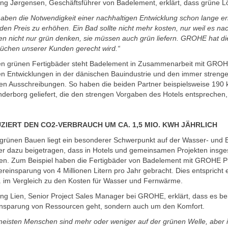
ng Jørgensen, Geschäftsführer von Badelement, erklärt, dass grüne L
haben die Notwendigkeit einer nachhaltigen Entwicklung schon lange erk
den Preis zu erhöhen. Ein Bad sollte nicht mehr kosten, nur weil es n
n nicht nur grün denken, sie müssen auch grün liefern. GROHE hat die
üchen unserer Kunden gerecht wird.“
en grünen Fertigbäder steht Badelement in Zusammenarbeit mit GROH
en Entwicklungen in der dänischen Bauindustrie und den immer strenge
ten Ausschreibungen. So haben die beiden Partner beispielsweise 190 k
nderborg geliefert, die den strengen Vorgaben des Hotels entsprechen
ZIERT DEN CO2-VERBRAUCH UM CA. 1,5 MIO. KWH JÄHRLICH
grünen Bauen liegt ein besonderer Schwerpunkt auf der Wasser- und E
er dazu beigetragen, dass in Hotels und gemeinsamen Projekten insge
en. Zum Beispiel haben die Fertigbäder von Badelement mit GROHE Pr
reinsparung von 4 Millionen Litern pro Jahr gebracht. Dies entspricht 
 im Vergleich zu den Kosten für Wasser und Fernwärme.
ng Lien, Senior Project Sales Manager bei GROHE, erklärt, dass es b
insparung von Ressourcen geht, sondern auch um den Komfort.
meisten Menschen sind mehr oder weniger auf der grünen Welle, aber 