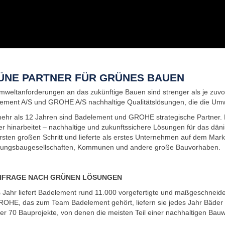
ÜNE PARTNER FÜR GRÜNES BAUEN
mweltanforderungen an das zukünftige Bauen sind strenger als je zuvor. 
ement A/S und GROHE A/S nachhaltige Qualitätslösungen, die die Umwe
mehr als 12 Jahren sind Badelement und GROHE strategische Partner
r hinarbeitet – nachhaltige und zukunftssichere Lösungen für das d
rsten großen Schritt und lieferte als erstes Unternehmen auf dem Mark
ngsbaugesellschaften, Kommunen und andere große Bauvorhaben.
FRAGE NACH GRÜNEN LÖSUNGEN
 Jahr liefert Badelement rund 11.000 vorgefertigte und maßgeschneid
ROHE, das zum Team Badelement gehört, liefern sie jedes Jahr Bäder
ber 70 Bauprojekte, von denen die meisten Teil einer nachhaltigen Bauw