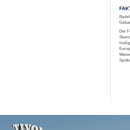
FAK
Badel
Gebäu
Der F
Skand
maßge
Europ
Wasse
Spülk