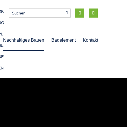
DK
NO
PL
Nachhaltiges Bauen
Badelement
Kontakt
SE
DE
EN