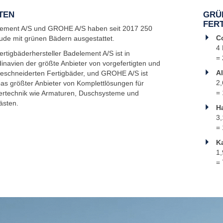
TEN
GRÜ
FERT
ement A/S und GROHE A/S haben seit 2017 250
C
de mit grünen Bädern ausgestattet.
4 
ertigbäderhersteller Badelement A/S ist in
=
inavien der größte Anbieter von vorgefertigten und
A
schneiderten Fertigbäder, und GROHE A/S ist
2,
as größter Anbieter von Komplettlösungen für
=
rtechnik wie Armaturen, Duschsysteme und
ästen.
H
3,
=
K
1,
=