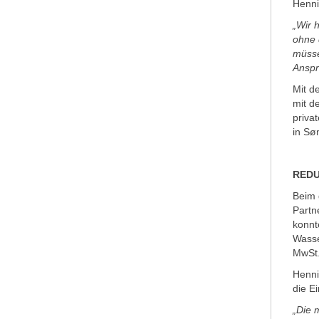
Henni
„Wir 
ohne 
müsse
Anspr
Mit d
mit d
priva
in Sø
REDU
Beim 
Partn
konnt
Wasse
MwSt.
Henni
die E
„Die 