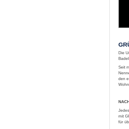
GR
Die U
Badel
Seit 
Nenne
den e
Wohnu
NACH
Jedes
mit G
für ü