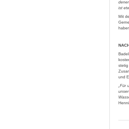
denen
ist e
Mit d
Gemei
haben
NACH
Badel
koste
steti
Zusam
und E
„Für 
unser
Wasse
Henni