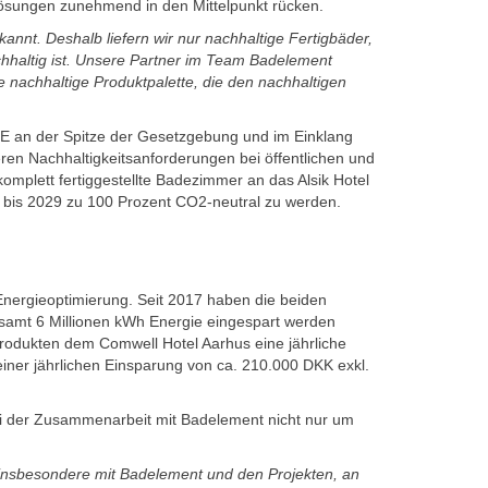
ösungen zunehmend in den Mittelpunkt rücken.
annt. Deshalb liefern wir nur nachhaltige Fertigbäder,
achhaltig ist. Unsere Partner im Team Badelement
 nachhaltige Produktpalette, die den nachhaltigen
E an der Spitze der Gesetzgebung und im Einklang
ren Nachhaltigkeitsanforderungen bei öffentlichen und
omplett fertiggestellte Badezimmer an das Alsik Hotel
, bis 2029 zu 100 Prozent CO2-neutral zu werden.
nergieoptimierung. Seit 2017 haben die beiden
samt 6 Millionen kWh Energie eingespart werden
odukten dem Comwell Hotel Aarhus eine jährliche
einer jährlichen Einsparung von ca. 210.000 DKK exkl.
ei der Zusammenarbeit mit Badelement nicht nur um
insbesondere mit Badelement und den Projekten, an