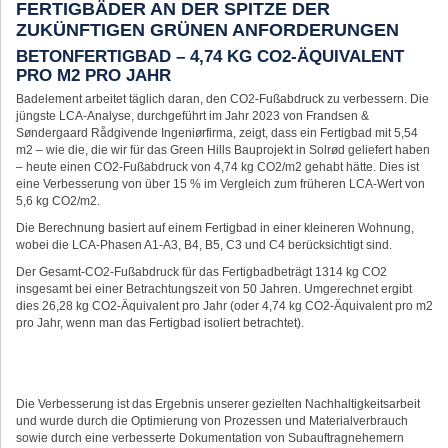
FERTIGBÄDER AN DER SPITZE DER
ZUKÜNFTIGEN GRÜNEN ANFORDERUNGEN
BETONFERTIGBAD – 4,74 KG CO2-ÄQUIVALENT
PRO M2 PRO JAHR
Badelement arbeitet täglich daran, den CO2-Fußabdruck zu verbessern. Die
jüngste LCA-Analyse, durchgeführt im Jahr 2023 von Frandsen &
Søndergaard Rådgivende Ingeniørfirma, zeigt, dass ein Fertigbad mit 5,54
m2 – wie die, die wir für das Green Hills Bauprojekt in Solrød geliefert haben
– heute einen CO2-Fußabdruck von 4,74 kg CO2/m2 gehabt hätte. Dies ist
eine Verbesserung von über 15 % im Vergleich zum früheren LCA-Wert von
5,6 kg CO2/m2.
Die Berechnung basiert auf einem Fertigbad in einer kleineren Wohnung,
wobei die LCA-Phasen A1-A3, B4, B5, C3 und C4 berücksichtigt sind.
Der Gesamt-CO2-Fußabdruck für das Fertigbadbeträgt 1314 kg CO2
insgesamt bei einer Betrachtungszeit von 50 Jahren. Umgerechnet ergibt
dies 26,28 kg CO2-Äquivalent pro Jahr (oder 4,74 kg CO2-Äquivalent pro m2
pro Jahr, wenn man das Fertigbad isoliert betrachtet).
Die Verbesserung ist das Ergebnis unserer gezielten Nachhaltigkeitsarbeit
und wurde durch die Optimierung von Prozessen und Materialverbrauch
sowie durch eine verbesserte Dokumentation von Subauftragnehemern