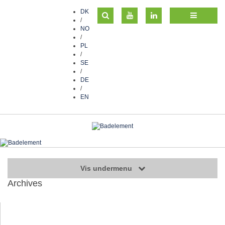
DK
/
NO
/
PL
/
SE
/
DE
/
EN
Vis undermenu
Archives