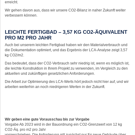
erreicht.
Wir gehen davon aus, dass wir unsere CO2-Bilanz in naher Zukunft weiter
verbessern können.
LEICHTE FERTIGBAD – 3,57 KG CO2-ÄQUIVALENT
PRO M2 PRO JAHR
Auch bei unserem leichten Fertigbad haben wir den Materialverbrauch und
die Dokumentation optimiert, und das Ergebnis der LCA-Analyse zeigt 3,57
kg CO2/m2.
Das bedeutet, dass der CO2-Verbrauch sehr niedrig ist, wenn es möglich ist,
die leichte Konstruktion in Ihrem Projekt zu verwenden, im Vergleich zu den
aktuellen und zukünftigen gesetzlichen Anforderungen.
Die Arbeit zur Optimierung des LCA-Werts hört jedoch nicht hier auf, und wir
arbeiten weiterhin an noch niedrigeren Werten in der Zukunft.
Wir geben eine gute Vorausschau bis zur Vorgabe
Vorgabe Ab 2023 wird in der Bauordnung ein CO2-Grenzwert von 12 kg
CO2-Äq. pro m2 pro Jahr
vorgeschrieben. Die Anforderung gilt zunächst nur für neue Gebäude über