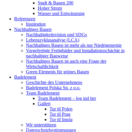
Stadt & Bauen 200
Hoher Strom
Wasser und Entwässrung
Referenzen
Inspiration
Nachhaltiges Bauen
Nachhaltigkeitsvision und SDGs
Lebenszyklusanalyse (LCA)
Nachhaltiges Bauen ist mehr als nur Niedrigenergie
Vorgefertigte Fertigbäder und Installationsschächte in
nachhaltiger Bauweise
Nachhaltiges Bauen ist auch eine Frage der
Wirtschaftlichkeit
Green Elements für grünes Bauen
Badelement
Geschichte des Unternehmens
Badelement Polska Sp. z o.o.
Team Badelement
Team Badelement – log ind her
Galleri
Tur til Polen
Tur til Prag
Tur til Imola
Wir unterstützen
Datenschutzbestimmungen