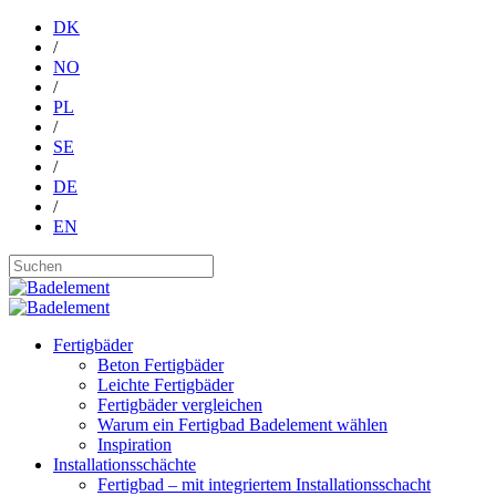
DK
/
NO
/
PL
/
SE
/
DE
/
EN
Fertigbäder
Beton Fertigbäder
Leichte Fertigbäder
Fertigbäder vergleichen
Warum ein Fertigbad Badelement wählen
Inspiration
Installationsschächte
Fertigbad – mit integriertem Installationsschacht