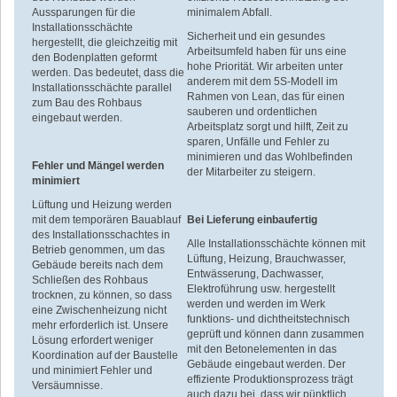
Aussparungen für die
minimalem Abfall.
Installationsschächte
Sicherheit und ein gesundes
hergestellt, die gleichzeitig mit
Arbeitsumfeld haben für uns eine
den Bodenplatten geformt
hohe Priorität. Wir arbeiten unter
werden. Das bedeutet, dass die
anderem mit dem 5S-Modell im
Installationsschächte parallel
Rahmen von Lean, das für einen
zum Bau des Rohbaus
sauberen und ordentlichen
eingebaut werden.
Arbeitsplatz sorgt und hilft, Zeit zu
sparen, Unfälle und Fehler zu
minimieren und das Wohlbefinden
Fehler und Mängel werden
der Mitarbeiter zu steigern.
minimiert
Lüftung und Heizung werden
mit dem temporären Bauablauf
Bei Lieferung einbaufertig
des Installationsschachtes in
Alle Installationsschächte können mit
Betrieb genommen, um das
Lüftung, Heizung, Brauchwasser,
Gebäude bereits nach dem
Entwässerung, Dachwasser,
Schließen des Rohbaus
Elektroführung usw. hergestellt
trocknen, zu können, so dass
werden und werden im Werk
eine Zwischenheizung nicht
funktions- und dichtheitstechnisch
mehr erforderlich ist. Unsere
geprüft und können dann zusammen
Lösung erfordert weniger
mit den Betonelementen in das
Koordination auf der Baustelle
Gebäude eingebaut werden. Der
und minimiert Fehler und
effiziente Produktionsprozess trägt
Versäumnisse.
auch dazu bei, dass wir pünktlich