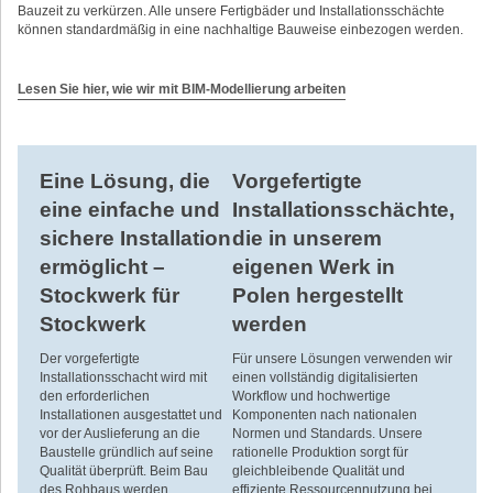
Bauzeit zu verkürzen. Alle unsere Fertigbäder und Installationsschächte
können standardmäßig in eine nachhaltige Bauweise einbezogen werden.
Lesen Sie hier, wie wir mit BIM-Modellierung arbeiten
Eine Lösung, die
Vorgefertigte
eine einfache und
Installationsschächte,
sichere Installation
die in unserem
ermöglicht –
eigenen Werk in
Stockwerk für
Polen hergestellt
Stockwerk
werden
Der vorgefertigte
Für unsere Lösungen verwenden wir
Installationsschacht wird mit
einen vollständig digitalisierten
den erforderlichen
Workflow und hochwertige
Installationen ausgestattet und
Komponenten nach nationalen
vor der Auslieferung an die
Normen und Standards. Unsere
Baustelle gründlich auf seine
rationelle Produktion sorgt für
Qualität überprüft. Beim Bau
gleichbleibende Qualität und
des Rohbaus werden
effiziente Ressourcennutzung bei