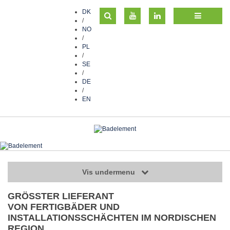
DK
/
NO
/
PL
/
SE
/
DE
/
EN
Vis undermenu
GRÖSSTER LIEFERANT
VON FERTIGBÄDER UND
INSTALLATIONSSCHÄCHTEN IM NORDISCHEN
REGION.