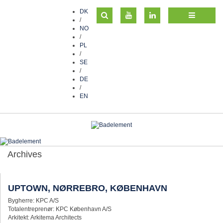
DK
/
NO
/
PL
/
SE
/
DE
/
EN
Archives
UPTOWN, NØRREBRO, KØBENHAVN
Bygherre: KPC A/S
Totalentreprenør: KPC København A/S
Arkitekt: Arkitema Architects