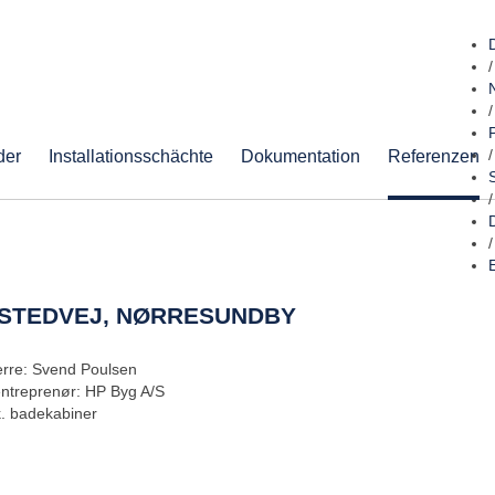
/
/
der
Installationsschächte
Dokumentation
Referenzen
/
/
/
ISTEDVEJ, NØRRESUNDBY
rre: Svend Poulsen
entreprenør: HP Byg A/S
k. badekabiner