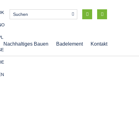
DK
NO
PL
Nachhaltiges Bauen
Badelement
Kontakt
SE
DE
EN