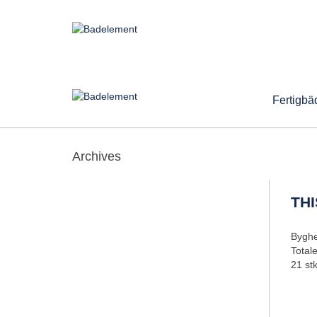
Fertigbä
Archives
TH
Byghe
Total
21 st