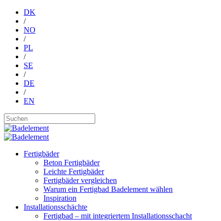
DK
/
NO
/
PL
/
SE
/
DE
/
EN
Fertigbäder
Beton Fertigbäder
Leichte Fertigbäder
Fertigbäder vergleichen
Warum ein Fertigbad Badelement wählen
Inspiration
Installationsschächte
Fertigbad – mit integriertem Installationsschacht