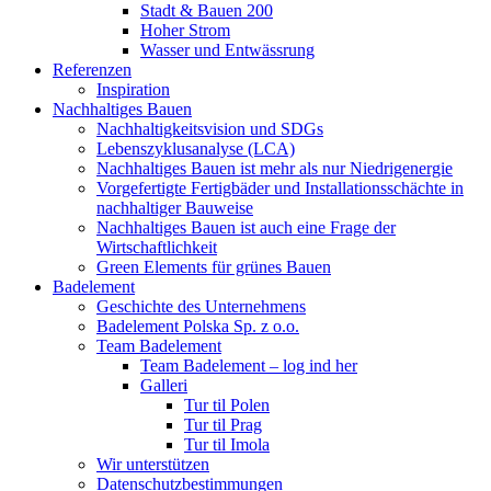
Stadt & Bauen 200
Hoher Strom
Wasser und Entwässrung
Referenzen
Inspiration
Nachhaltiges Bauen
Nachhaltigkeitsvision und SDGs
Lebenszyklusanalyse (LCA)
Nachhaltiges Bauen ist mehr als nur Niedrigenergie
Vorgefertigte Fertigbäder und Installationsschächte in
nachhaltiger Bauweise
Nachhaltiges Bauen ist auch eine Frage der
Wirtschaftlichkeit
Green Elements für grünes Bauen
Badelement
Geschichte des Unternehmens
Badelement Polska Sp. z o.o.
Team Badelement
Team Badelement – log ind her
Galleri
Tur til Polen
Tur til Prag
Tur til Imola
Wir unterstützen
Datenschutzbestimmungen