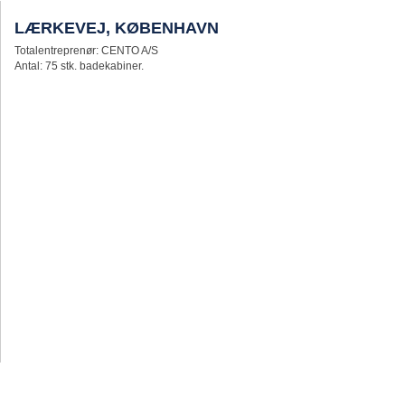
LÆRKEVEJ, KØBENHAVN
Totalentreprenør: CENTO A/S
Antal: 75 stk. badekabiner.