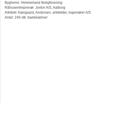
Bygherre: Himmerland Boligforening
Råhusentreprenør: Jorton A/S, Aalborg
Arkitekt: Kærgaard, Andersen, arkitekter, ingeniører A/S
Antal: 249 stk. badekabiner