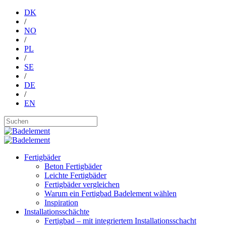
DK
/
NO
/
PL
/
SE
/
DE
/
EN
Fertigbäder
Beton Fertigbäder
Leichte Fertigbäder
Fertigbäder vergleichen
Warum ein Fertigbad Badelement wählen
Inspiration
Installationsschächte
Fertigbad – mit integriertem Installationsschacht