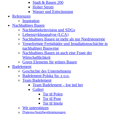
Stadt & Bauen 200
Hoher Strom
Wasser und Entwässrung
Referenzen
Inspiration
Nachhaltiges Bauen
Nachhaltigkeitsvision und SDGs
Lebenszyklusanalyse (LCA)
Nachhaltiges Bauen ist mehr als nur Niedrigenergie
Vorgefertigte Fertigbäder und Installationsschächte in
nachhaltiger Bauweise
Nachhaltiges Bauen ist auch eine Frage der
Wirtschaftlichkeit
Green Elements für grünes Bauen
Badelement
Geschichte des Unternehmens
Badelement Polska Sp. z o.o.
Team Badelement
Team Badelement – log ind her
Galleri
Tur til Polen
Tur til Prag
Tur til Imola
Wir unterstützen
Datenschutzbestimmungen