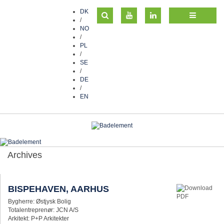
DK
/
NO
/
PL
/
SE
/
DE
/
EN
Archives
BISPEHAVEN, AARHUS
Bygherre: Østjysk Bolig
Totalentreprenør: JCN A/S
Arkitekt: P+P Arkitekter