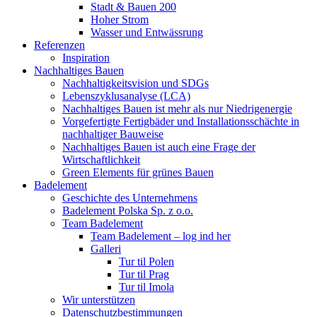
Stadt & Bauen 200
Hoher Strom
Wasser und Entwässrung
Referenzen
Inspiration
Nachhaltiges Bauen
Nachhaltigkeitsvision und SDGs
Lebenszyklusanalyse (LCA)
Nachhaltiges Bauen ist mehr als nur Niedrigenergie
Vorgefertigte Fertigbäder und Installationsschächte in
nachhaltiger Bauweise
Nachhaltiges Bauen ist auch eine Frage der
Wirtschaftlichkeit
Green Elements für grünes Bauen
Badelement
Geschichte des Unternehmens
Badelement Polska Sp. z o.o.
Team Badelement
Team Badelement – log ind her
Galleri
Tur til Polen
Tur til Prag
Tur til Imola
Wir unterstützen
Datenschutzbestimmungen