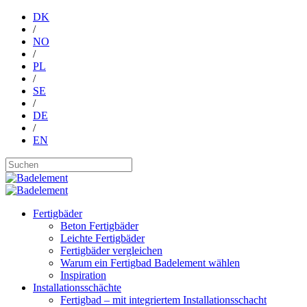
DK
/
NO
/
PL
/
SE
/
DE
/
EN
Fertigbäder
Beton Fertigbäder
Leichte Fertigbäder
Fertigbäder vergleichen
Warum ein Fertigbad Badelement wählen
Inspiration
Installationsschächte
Fertigbad – mit integriertem Installationsschacht