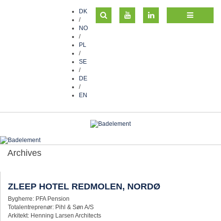
DK
/
NO
/
PL
/
SE
/
DE
/
EN
Archives
ZLEEP HOTEL REDMOLEN, NORDØ
Bygherre: PFA Pension
Totalentreprenør: Pihl & Søn A/S
Arkitekt: Henning Larsen Architects