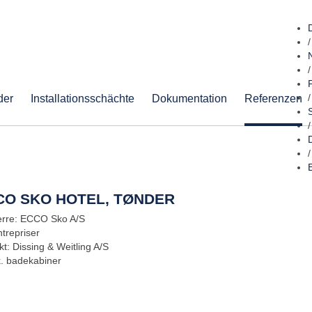
/
/
der
Installationsschächte
Dokumentation
Referenzen
/
/
/
CO SKO HOTEL, TØNDER
rre: ECCO Sko A/S
trepriser
kt: Dissing & Weitling A/S
k. badekabiner