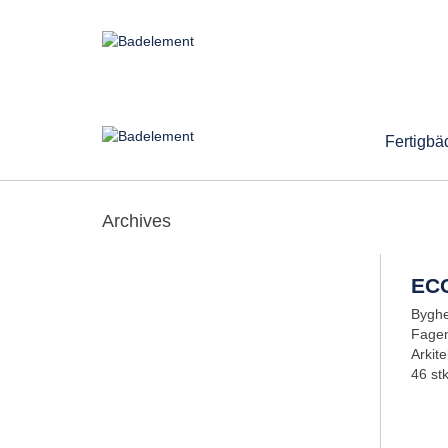
Fertigbä
Archives
EC
Byghe
Fagen
Arkite
46 st