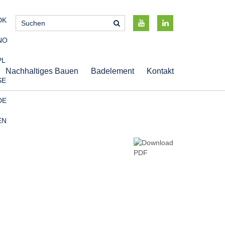
DK
NO
PL
Nachhaltiges Bauen
Badelement
Kontakt
SE
DE
EN