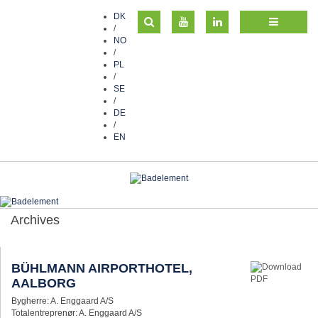
DK
/
NO
/
PL
/
SE
/
DE
/
EN
Archives
BÜHLMANN AIRPORTHOTEL,
AALBORG
Bygherre: A. Enggaard A/S
Totalentreprenør: A. Enggaard A/S