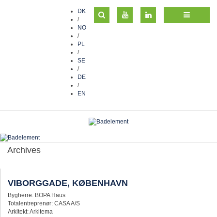
DK
/
NO
/
PL
/
SE
/
DE
/
EN
Archives
VIBORGGADE, KØBENHAVN
Bygherre: BOPA Haus
Totalentreprenør: CASA A/S
Arkitekt: Arkitema