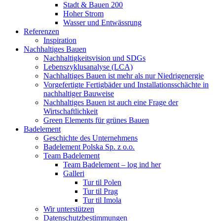
Stadt & Bauen 200
Hoher Strom
Wasser und Entwässrung
Referenzen
Inspiration
Nachhaltiges Bauen
Nachhaltigkeitsvision und SDGs
Lebenszyklusanalyse (LCA)
Nachhaltiges Bauen ist mehr als nur Niedrigenergie
Vorgefertigte Fertigbäder und Installationsschächte in
nachhaltiger Bauweise
Nachhaltiges Bauen ist auch eine Frage der
Wirtschaftlichkeit
Green Elements für grünes Bauen
Badelement
Geschichte des Unternehmens
Badelement Polska Sp. z o.o.
Team Badelement
Team Badelement – log ind her
Galleri
Tur til Polen
Tur til Prag
Tur til Imola
Wir unterstützen
Datenschutzbestimmungen