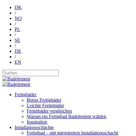
DK
/
NO
/
PL
/
SE
/
DE
/
EN
Fertigbäder
Beton Fertigbäder
Leichte Fertigbäder
Fertigbäder vergleichen
Warum ein Fertigbad Badelement wählen
Inspiration
Installationsschächte
Fertigbad – mit integriertem Installationsschacht