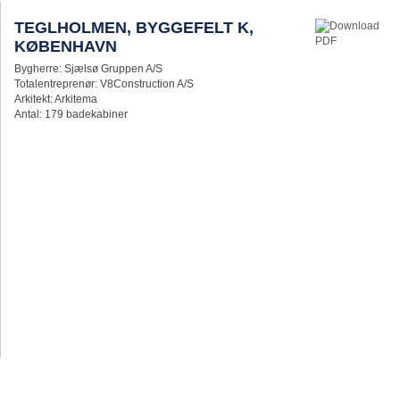
TEGLHOLMEN, BYGGEFELT K,
KØBENHAVN
Bygherre: Sjælsø Gruppen A/S
Totalentreprenør: V8Construction A/S
Arkitekt: Arkitema
Antal: 179 badekabiner