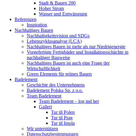
Stadt & Bauen 200
Hoher Strom
Wasser und Entwässrung
Referenzen
Inspiration
Nachhaltiges Bauen
Nachhaltigkeitsvision und SDGs
Lebenszyklusanalyse (LCA)
Nachhaltiges Bauen ist mehr als nur Niedrigenergie
Vorgefertigte Fertigbäder und Installationsschächte in
nachhaltiger Bauweise
Nachhaltiges Bauen ist auch eine Frage der
Wirtschaftlichkeit
Green Elements für grünes Bauen
Badelement
Geschichte des Unternehmens
Badelement Polska Sp. z o.o.
Team Badelement
Team Badelement – log ind her
Galleri
Tur til Polen
Tur til Prag
Tur til Imola
Wir unterstützen
Datenschutzbestimmungen