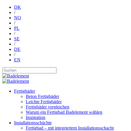
DK
/
NO
/
PL
/
SE
/
DE
/
EN
Fertigbäder
Beton Fertigbäder
Leichte Fertigbäder
Fertigbäder vergleichen
Warum ein Fertigbad Badelement wählen
Inspiration
Installationsschächte
Fertigbad – mit integriertem Installationsschacht