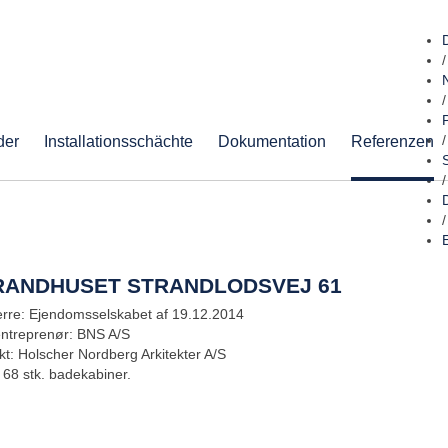
/
/
der
Installationsschächte
Dokumentation
Referenzen
/
/
/
RANDHUSET STRANDLODSVEJ 61
rre: Ejendomsselskabet af 19.12.2014
entreprenør: BNS A/S
ekt: Holscher Nordberg Arkitekter A/S
 68 stk. badekabiner.