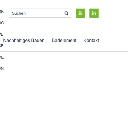
DK
NO
PL
Nachhaltiges Bauen
Badelement
Kontakt
SE
DE
EN