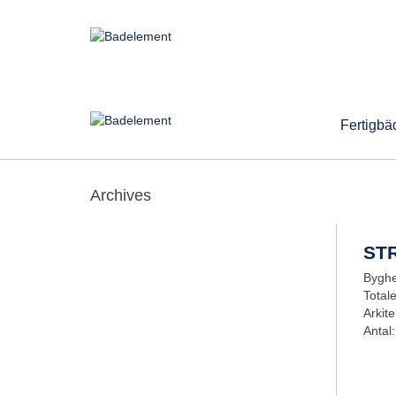
Fertigbä
Archives
ST
Byghe
Total
Arkit
Antal: