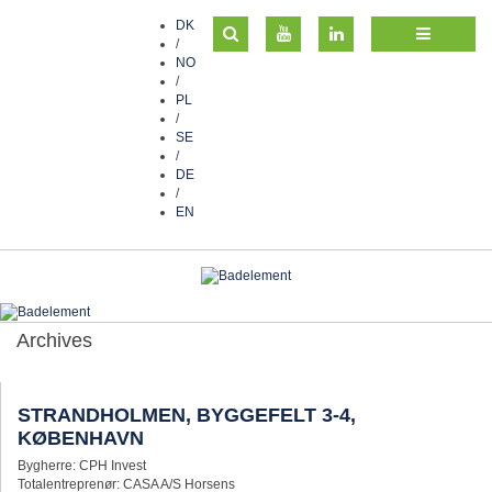
DK
/
NO
/
PL
/
SE
/
DE
/
EN
Archives
STRANDHOLMEN, BYGGEFELT 3-4,
KØBENHAVN
Bygherre: CPH Invest
Totalentreprenør: CASA A/S Horsens