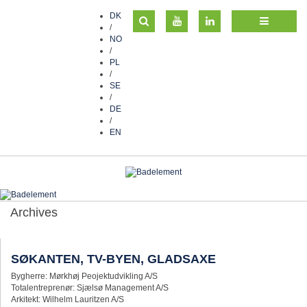
DK
/
NO
/
PL
/
SE
/
DE
/
EN
Archives
SØKANTEN, TV-BYEN, GLADSAXE
Bygherre: Mørkhøj Peojektudvikling A/S
Totalentreprenør: Sjælsø Management A/S
Arkitekt: Wilhelm Lauritzen A/S