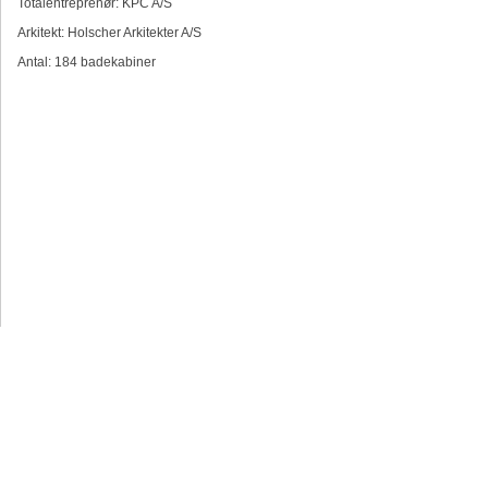
Totalentreprenør: KPC A/S
Arkitekt: Holscher Arkitekter A/S
Antal: 184 badekabiner