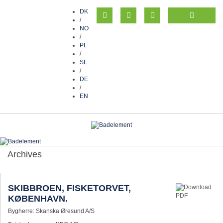
DK
/
NO
/
PL
/
SE
/
DE
/
EN
Archives
SKIBBROEN, FISKETORVET,
KØBENHAVN.
Bygherre: Skanska Øresund A/S