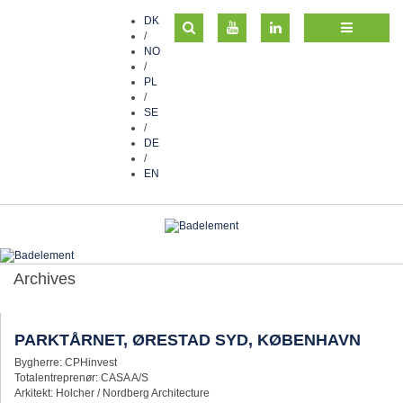
DK
/
NO
/
PL
/
SE
/
DE
/
EN
Archives
PARKTÅRNET, ØRESTAD SYD, KØBENHAVN
Bygherre: CPHinvest
Totalentreprenør: CASA A/S
Arkitekt: Holcher / Nordberg Architecture