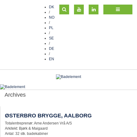
DK
/
NO
/
PL
/
SE
/
DE
/
EN
Archives
ØSTERBRO BRYGGE, AALBORG
Totalentreprenør: Arne Andersen Vrå A/S
Arkitekt: Bjørk & Maigaard
Antal: 32 stk. badekabiner