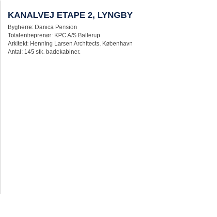
KANALVEJ ETAPE 2, LYNGBY
Bygherre: Danica Pension
Totalentreprenør: KPC A/S Ballerup
Arkitekt: Henning Larsen Architects, København
Antal: 145 stk. badekabiner.