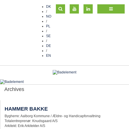
DK
/
NO
/
PL
/
SE
/
DE
/
EN
Archives
HAMMER BAKKE
Bygherre: Aalborg Kommune / Ældre- og Handicapforvaltning
Totalentreprenør: Knudsgaard A/S
Arkitekt: Erik Arkitekter A/S