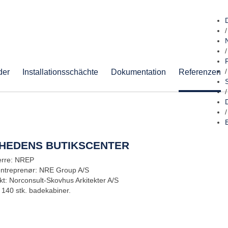
/
/
der
Installationsschächte
Dokumentation
Referenzen
/
/
/
IHEDENS BUTIKSCENTER
rre: NREP
entreprenør: NRE Group A/S
ekt: Norconsult-Skovhus Arkitekter A/S
: 140 stk. badekabiner.