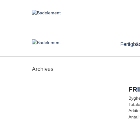
Fertigbä
Archives
FR
Byghe
Total
Arkit
Antal