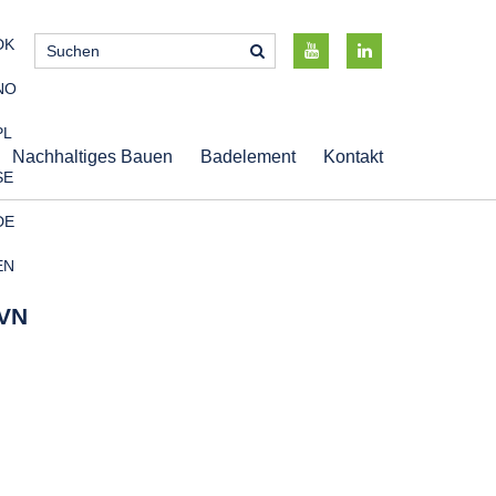
DK
NO
PL
Nachhaltiges Bauen
Badelement
Kontakt
SE
DE
EN
VN