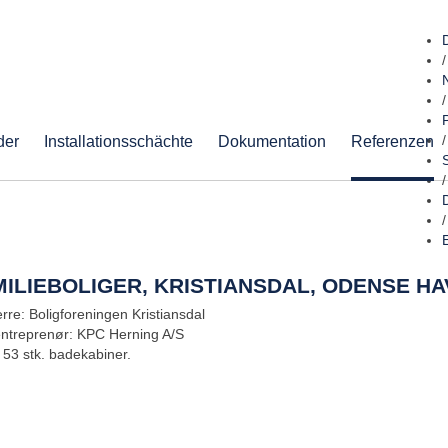
/
/
der
Installationsschächte
Dokumentation
Referenzen
/
/
/
ILIEBOLIGER, KRISTIANSDAL, ODENSE HA
rre: Boligforeningen Kristiansdal
entreprenør: KPC Herning A/S
 53 stk. badekabiner.