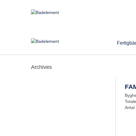
Fertigbä
Archives
FAM
Byghe
Total
Antal: