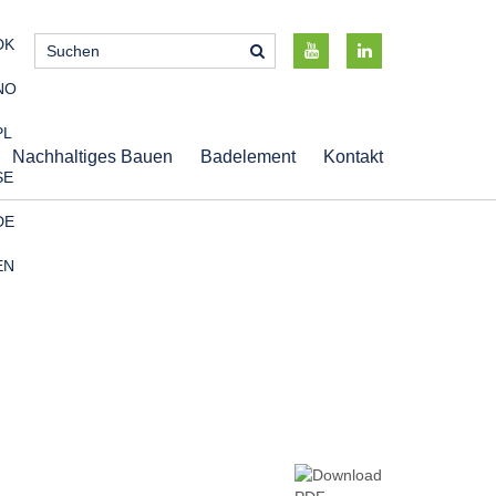
DK
NO
PL
Nachhaltiges Bauen
Badelement
Kontakt
SE
DE
EN