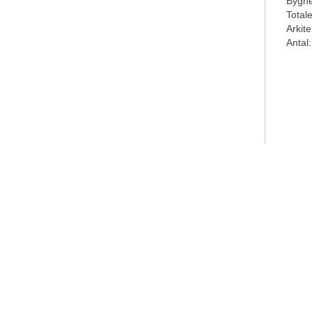
Byghe
Total
Arkite
Antal: