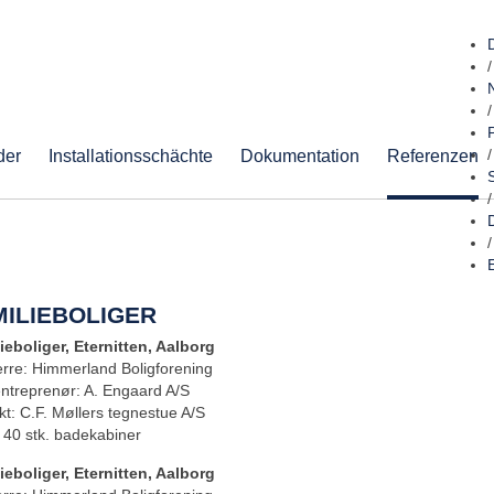
/
/
der
Installationsschächte
Dokumentation
Referenzen
/
/
/
MILIEBOLIGER
ieboliger, Eternitten, Aalborg
rre: Himmerland Boligforening
entreprenør: A. Engaard A/S
kt: C.F. Møllers tegnestue A/S
: 40 stk. badekabiner
ieboliger, Eternitten, Aalborg