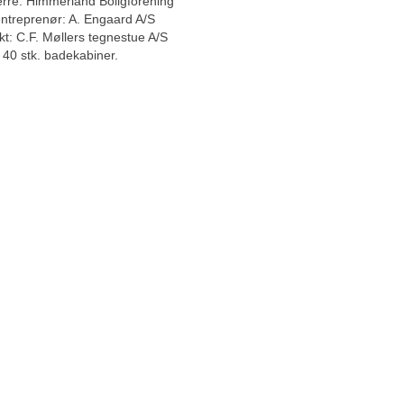
rre: Himmerland Boligforening
entreprenør: A. Engaard A/S
kt: C.F. Møllers tegnestue A/S
 40 stk. badekabiner.