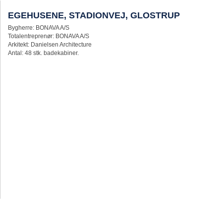
EGEHUSENE, STADIONVEJ, GLOSTRUP
Bygherre: BONAVA A/S
Totalentreprenør: BONAVA A/S
Arkitekt: Danielsen Architecture
Antal: 48 stk. badekabiner.