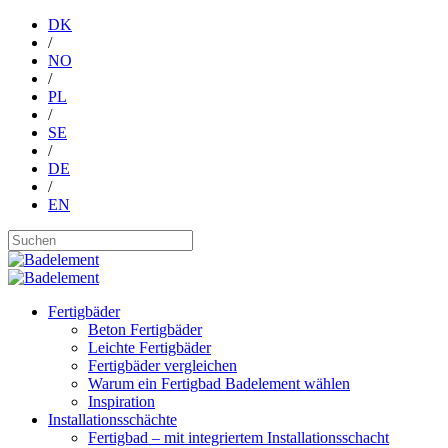
DK
/
NO
/
PL
/
SE
/
DE
/
EN
Fertigbäder
Beton Fertigbäder
Leichte Fertigbäder
Fertigbäder vergleichen
Warum ein Fertigbad Badelement wählen
Inspiration
Installationsschächte
Fertigbad – mit integriertem Installationsschacht