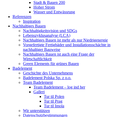
Stadt & Bauen 200
Hoher Strom
Wasser und Entwässrung
Referenzen
Inspiration
Nachhaltiges Bauen
Nachhaltigkeitsvision und SDGs
Lebenszyklusanalyse (LCA)
Nachhaltiges Bauen ist mehr als nur Niedrigenergie
Vorgefertigte Fertigbäder und Installationsschächte in
nachhaltiger Bauweise
Nachhaltiges Bauen ist auch eine Frage der
Wirtschaftlichkeit
Green Elements für grünes Bauen
Badelement
Geschichte des Unternehmens
Badelement Polska Sp. z o.o.
Team Badelement
Team Badelement – log ind her
Galleri
Tur til Polen
Tur til Prag
Tur til Imola
Wir unterstützen
Datenschutzbestimmungen