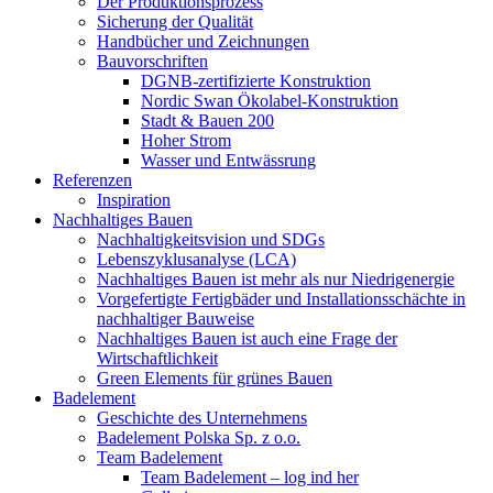
Der Produktionsprozess
Sicherung der Qualität
Handbücher und Zeichnungen
Bauvorschriften
DGNB-zertifizierte Konstruktion
Nordic Swan Ökolabel-Konstruktion
Stadt & Bauen 200
Hoher Strom
Wasser und Entwässrung
Referenzen
Inspiration
Nachhaltiges Bauen
Nachhaltigkeitsvision und SDGs
Lebenszyklusanalyse (LCA)
Nachhaltiges Bauen ist mehr als nur Niedrigenergie
Vorgefertigte Fertigbäder und Installationsschächte in
nachhaltiger Bauweise
Nachhaltiges Bauen ist auch eine Frage der
Wirtschaftlichkeit
Green Elements für grünes Bauen
Badelement
Geschichte des Unternehmens
Badelement Polska Sp. z o.o.
Team Badelement
Team Badelement – log ind her