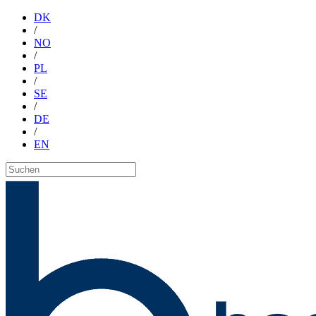
DK
/
NO
/
PL
/
SE
/
DE
/
EN