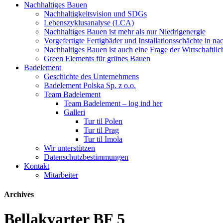
Nachhaltiges Bauen
Nachhaltigkeitsvision und SDGs
Lebenszyklusanalyse (LCA)
Nachhaltiges Bauen ist mehr als nur Niedrigenergie
Vorgefertigte Fertigbäder und Installationsschächte in n
Nachhaltiges Bauen ist auch eine Frage der Wirtschaftlic
Green Elements für grünes Bauen
Badelement
Geschichte des Unternehmens
Badelement Polska Sp. z o.o.
Team Badelement
Team Badelement – log ind her
Galleri
Tur til Polen
Tur til Prag
Tur til Imola
Wir unterstützen
Datenschutzbestimmungen
Kontakt
Mitarbeiter
Archives
Bellakvarter BF 5