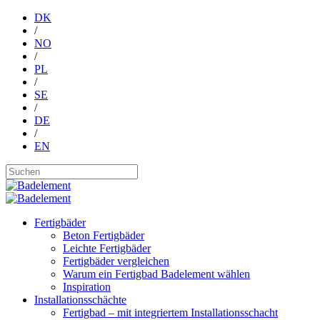
DK
/
NO
/
PL
/
SE
/
DE
/
EN
Fertigbäder
Beton Fertigbäder
Leichte Fertigbäder
Fertigbäder vergleichen
Warum ein Fertigbad Badelement wählen
Inspiration
Installationsschächte
Fertigbad – mit integriertem Installationsschacht