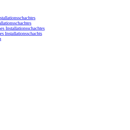
stallationsschachtes
llationsschachtes
s Installationsschachtes
s Installationsschachts
n