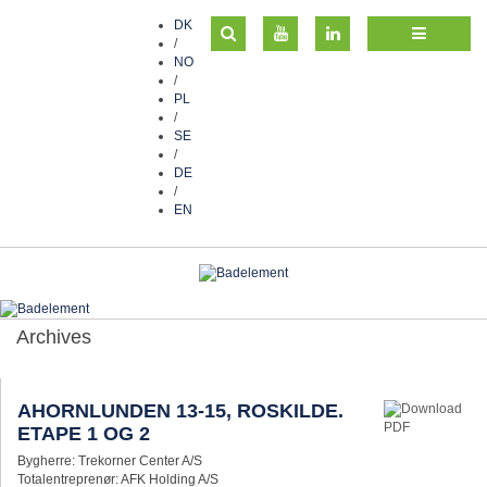
DK
/
NO
/
PL
/
SE
/
DE
/
EN
Archives
AHORNLUNDEN 13-15, ROSKILDE.
ETAPE 1 OG 2
Bygherre: Trekorner Center A/S
Totalentreprenør: AFK Holding A/S