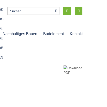
DK
NO
PL
Nachhaltiges Bauen
Badelement
Kontakt
SE
DE
EN