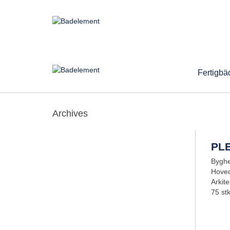
Fertigbä
Archives
PL
Byghe
Hoved
Arkite
75 st