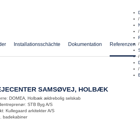
/
/
der
Installationsschächte
Dokumentation
Referenzen
/
/
/
EJECENTER SAMSØVEJ, HOLBÆK
rre: DOMEA, Holbæk ældrebolig selskab
entreprenør: STB Byg A/S
kt: Kullegaard arkitekter A/S
k. badekabiner