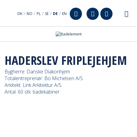
DK
/
NO
/
PL
/
SE
/
DE
/
EN
HADERSLEV FRIPLEJEHJEM
Bygherre: Danske Diakonhjem
Totalentreprenør: Bo Michelsen A/S
Arkitekt: Link Arkitektur A/S
Antal: 60 stk. badekabiner.