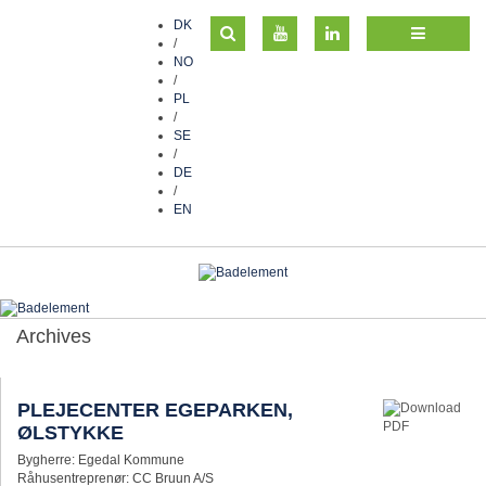
DK
/
NO
/
PL
/
SE
/
DE
/
EN
Archives
PLEJECENTER EGEPARKEN,
ØLSTYKKE
Bygherre: Egedal Kommune
Råhusentreprenør: CC Bruun A/S